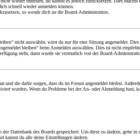
 nicht wieder mitteilen, du kannst es jedoch zurücksetzen. Dies machs
 dich schnell wieder anmelden können.
ückzusetzen, so wende dich an die Board-Administration.
en“ nicht auswählst, wirst du nur für eine Sitzung angemeldet. Dies
Angemeldet bleiben“ beim Anmelden auswählen. Dies ist nicht empfehle
Verfügung steht, dann wurde sie vermutlich von der Board-Administratio
 hat und die dafür sorgen, dass du im Forum angemeldet bleibst. Außer
tiviert wurden. Wenn du Probleme bei der An- oder Abmeldung hast, ka
 in der Datenbank des Boards gespeichert. Um diese zu ändern, gehe in
t kannst du alle deine Einstellungen ändern.