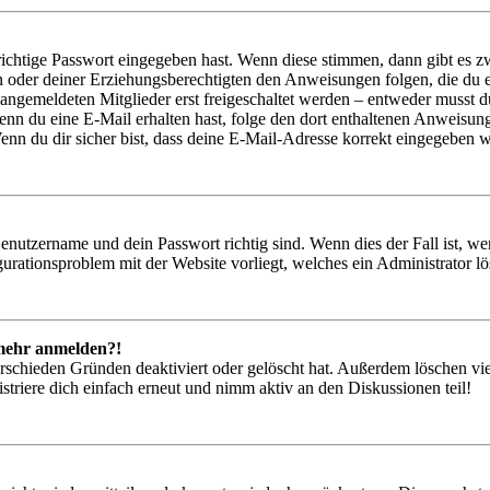
richtige Passwort eingegeben hast. Wenn diese stimmen, dann gibt es
ern oder deiner Erziehungsberechtigten den Anweisungen folgen, die du e
 angemeldeten Mitglieder erst freigeschaltet werden – entweder musst du
. Wenn du eine E-Mail erhalten hast, folge den dort enthaltenen Anweis
nn du dir sicher bist, dass deine E-Mail-Adresse korrekt eingegeben w
Benutzername und dein Passwort richtig sind. Wenn dies der Fall ist, w
igurationsproblem mit der Website vorliegt, welches ein Administrator l
t mehr anmelden?!
rschieden Gründen deaktiviert oder gelöscht hat. Außerdem löschen vie
triere dich einfach erneut und nimm aktiv an den Diskussionen teil!