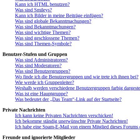
Kann ich HTML benutzen?
Was sind Smileys?
Kann ich Bilder in meine Beiträge einfügen?
Was sind globale Bekanntmachungen?
Was sind Bekanntmachungen?
Was sind wichtige Themen?
Was sind geschlossene Themen?
Was sind Themen-Symbole?
Benutzer-Stufen und Gruppen
Was sind Administratoren?
Was sind Moderatoren?
Was sind Benutzergruppen?
Wo finde ich die Benutzergruppen und wie trete ich ihnen bei?
Wie werde ich Gruppenleiter?
Weshalb werden verschiedene Benutzergruppen farbig dargestel
Was ist eine Hauptgruppe?
Was bedeutet der „Das Team“-Link auf der Startseite?
Private Nachrichten
Ich kann keine Privaten Nachrichten verschicken!
Ich bekomme ständig unerwünschte Private Nachrichten!
Ich habe eine Spam-E-Mail von einem Mitglied dieses Forums e
Freunde und ignorierte Mitglieder