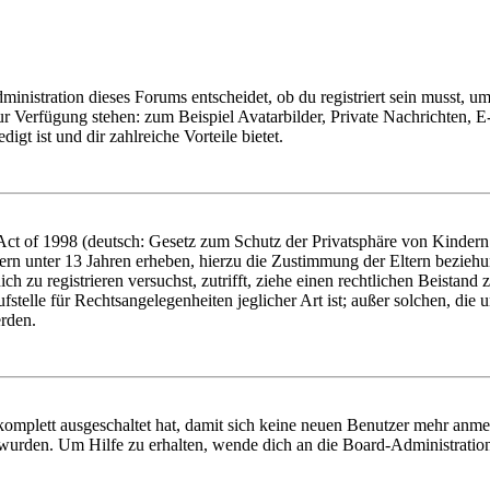
istration dieses Forums entscheidet, ob du registriert sein musst, um Be
zur Verfügung stehen: zum Beispiel Avatarbilder, Private Nachrichten, 
igt ist und dir zahlreiche Vorteile bietet.
t of 1998 (deutsch: Gesetz zum Schutz der Privatsphäre von Kindern i
ern unter 13 Jahren erheben, hierzu die Zustimmung der Eltern bezieh
dich zu registrieren versuchst, zutrifft, ziehe einen rechtlichen Beista
stelle für Rechtsangelegenheiten jeglicher Art ist; außer solchen, die
erden.
 komplett ausgeschaltet hat, damit sich keine neuen Benutzer mehr anm
 wurden. Um Hilfe zu erhalten, wende dich an die Board-Administratio