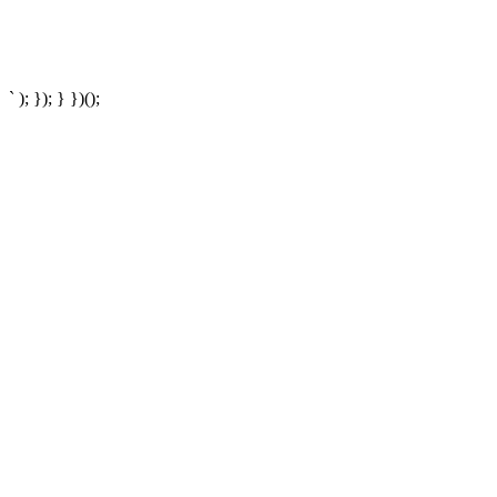
` ); }); } })();