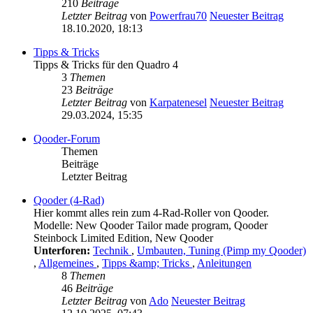
210
Beiträge
Letzter Beitrag
von
Powerfrau70
Neuester Beitrag
18.10.2020, 18:13
Tipps & Tricks
Tipps & Tricks für den Quadro 4
3
Themen
23
Beiträge
Letzter Beitrag
von
Karpatenesel
Neuester Beitrag
29.03.2024, 15:35
Qooder-Forum
Themen
Beiträge
Letzter Beitrag
Qooder (4-Rad)
Hier kommt alles rein zum 4-Rad-Roller von Qooder.
Modelle: New Qooder Tailor made program, Qooder
Steinbock Limited Edition, New Qooder
Unterforen:
Technik
,
Umbauten, Tuning (Pimp my Qooder)
,
Allgemeines
,
Tipps &amp; Tricks
,
Anleitungen
8
Themen
46
Beiträge
Letzter Beitrag
von
Ado
Neuester Beitrag