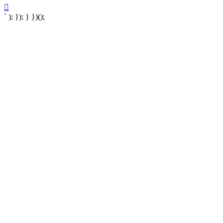
` ); }); } })();