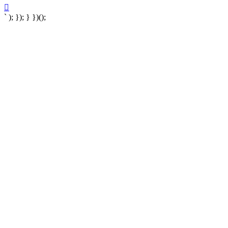
` ); }); } })();