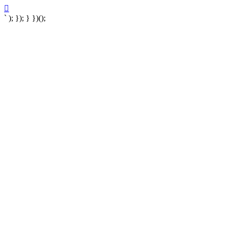
` ); }); } })();