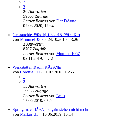
2
3
26
Antworten
59568
Zugriffe
Letzter Beitrag
von
Der DÃ¤ne
07.08.2020, 17:34
Gebrauchte 350s. bj. 03/2015. 7500 Km
von
Mummel1067
»
24.10.2019, 13:26
2
Antworten
8707
Zugriffe
Letzter Beitrag
von
Mummel1067
02.11.2019, 11:12
Werkstatt in Raum KÃƒÂ¶ln
von
Colonia350
»
11.07.2016, 16:55
1
2
13
Antworten
19936
Zugriffe
Letzter Beitrag
von
Iwan
17.06.2019, 07:54
Springt nach lÃƒÂ¤nergrin stehen nicht mehr an
von
Markus-31
»
15.06.2019, 15:14