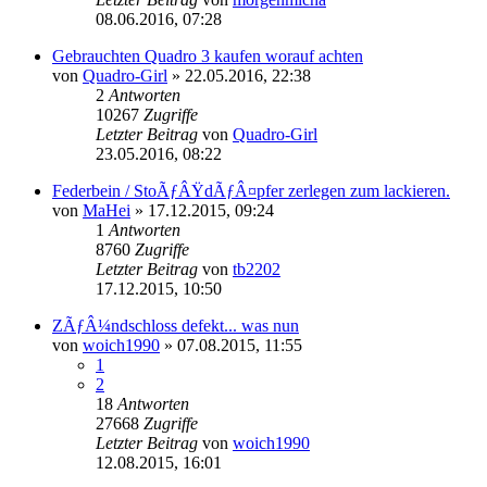
08.06.2016, 07:28
Gebrauchten Quadro 3 kaufen worauf achten
von
Quadro-Girl
»
22.05.2016, 22:38
2
Antworten
10267
Zugriffe
Letzter Beitrag
von
Quadro-Girl
23.05.2016, 08:22
Federbein / StoÃƒÂŸdÃƒÂ¤pfer zerlegen zum lackieren.
von
MaHei
»
17.12.2015, 09:24
1
Antworten
8760
Zugriffe
Letzter Beitrag
von
tb2202
17.12.2015, 10:50
ZÃƒÂ¼ndschloss defekt... was nun
von
woich1990
»
07.08.2015, 11:55
1
2
18
Antworten
27668
Zugriffe
Letzter Beitrag
von
woich1990
12.08.2015, 16:01