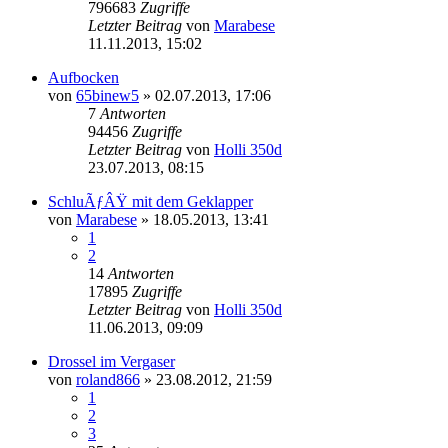
796683
Zugriffe
Letzter Beitrag
von
Marabese
11.11.2013, 15:02
Aufbocken
von
65binew5
»
02.07.2013, 17:06
7
Antworten
94456
Zugriffe
Letzter Beitrag
von
Holli 350d
23.07.2013, 08:15
SchluÃƒÂŸ mit dem Geklapper
von
Marabese
»
18.05.2013, 13:41
1
2
14
Antworten
17895
Zugriffe
Letzter Beitrag
von
Holli 350d
11.06.2013, 09:09
Drossel im Vergaser
von
roland866
»
23.08.2012, 21:59
1
2
3