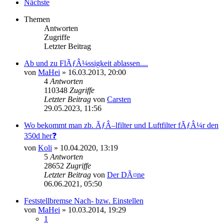
Nächste
Themen
Antworten
Zugriffe
Letzter Beitrag
Ab und zu FlÃƒÂ¼ssigkeit ablassen....
von
MaHei
»
16.03.2013, 20:00
4
Antworten
110348
Zugriffe
Letzter Beitrag
von
Carsten
29.05.2023, 11:56
Wo bekommt man zb. ÃƒÂ–lfilter und Luftfilter fÃƒÂ¼r den
350d her❓
von
Koli
»
10.04.2020, 13:19
5
Antworten
28652
Zugriffe
Letzter Beitrag
von
Der DÃ¤ne
06.06.2021, 05:50
Feststellbremse Nach- bzw. Einstellen
von
MaHei
»
10.03.2014, 19:29
1