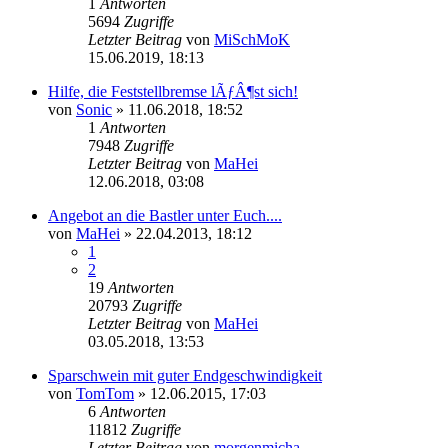
1
Antworten
5694
Zugriffe
Letzter Beitrag
von
MiSchMoK
15.06.2019, 18:13
Hilfe, die Feststellbremse lÃƒÂ¶st sich!
von
Sonic
»
11.06.2018, 18:52
1
Antworten
7948
Zugriffe
Letzter Beitrag
von
MaHei
12.06.2018, 03:08
Angebot an die Bastler unter Euch....
von
MaHei
»
22.04.2013, 18:12
1
2
19
Antworten
20793
Zugriffe
Letzter Beitrag
von
MaHei
03.05.2018, 13:53
Sparschwein mit guter Endgeschwindigkeit
von
TomTom
»
12.06.2015, 17:03
6
Antworten
11812
Zugriffe
Letzter Beitrag
von
morgenmicha