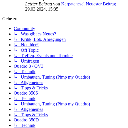
Letzter Beitrag
von
Karpatenesel
Neuester Beitrag
29.03.2024, 15:35
Gehe zu
Community
↳ Was gibt es Neues?
↳ Kritik, Lob, Anregungen
↳ Neu hier?
↳ Off Topic
↳ Treffen, Events und Termine
↳ Umfragen
Quadro 3 / QV3
↳ Technik
↳ Umbauten, Tuning (Pimp my Quadro)
↳ Allgemeines
↳ Tipps & Tricks
Quadro 350S
↳ Technik
↳ Umbauten, Tuning (Pimp my Quadro)
↳ Allgemeines
↳ Tipps & Tricks
Quadro 350D
↳ Technik