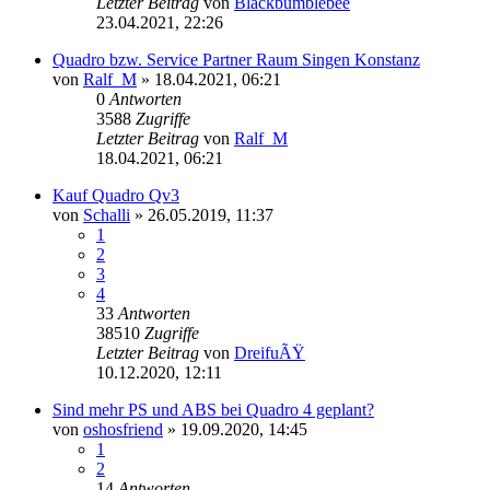
Letzter Beitrag
von
Blackbumblebee
23.04.2021, 22:26
Quadro bzw. Service Partner Raum Singen Konstanz
von
Ralf_M
»
18.04.2021, 06:21
0
Antworten
3588
Zugriffe
Letzter Beitrag
von
Ralf_M
18.04.2021, 06:21
Kauf Quadro Qv3
von
Schalli
»
26.05.2019, 11:37
1
2
3
4
33
Antworten
38510
Zugriffe
Letzter Beitrag
von
DreifuÃŸ
10.12.2020, 12:11
Sind mehr PS und ABS bei Quadro 4 geplant?
von
oshosfriend
»
19.09.2020, 14:45
1
2
14
Antworten