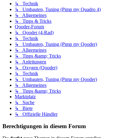
↳ Technik
↳ Umbauten, Tuning (Pimp my Quadro 4)
↳ Allgemeines
↳ Tipps & Tricks
Qooder-Forum
↳ Qooder (4-Rad)
↳ Technik
↳ Umbauten, Tuning (Pimp my Qooder)
↳ Allgemeines
↳ Tipps &amp; Tricks
↳ Anleitungen
↳ Oxygen (Qooder)
↳ Technik
↳ Umbauten, Tuning (Pimp my Qooder)
↳ Allgemeines
↳ Tipps &amp; Tricks
Marktplatz
↳ Suche
↳ Biete
↳ Offizielle Händler
Berechtigungen in diesem Forum