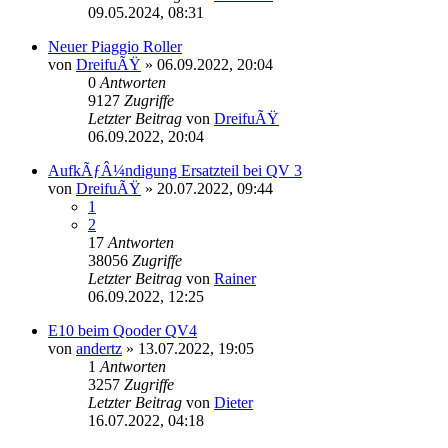
09.05.2024, 08:31
Neuer Piaggio Roller
von
DreifuÃŸ
»
06.09.2022, 20:04
0
Antworten
9127
Zugriffe
Letzter Beitrag
von
DreifuÃŸ
06.09.2022, 20:04
AufkÃƒÂ¼ndigung Ersatzteil bei QV 3
von
DreifuÃŸ
»
20.07.2022, 09:44
1
2
17
Antworten
38056
Zugriffe
Letzter Beitrag
von
Rainer
06.09.2022, 12:25
E10 beim Qooder QV4
von
andertz
»
13.07.2022, 19:05
1
Antworten
3257
Zugriffe
Letzter Beitrag
von
Dieter
16.07.2022, 04:18