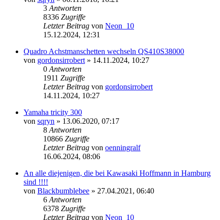
3
Antworten
8336
Zugriffe
Letzter Beitrag
von
Neon_10
15.12.2024, 12:31
Quadro Achstmanschetten wechseln QS410S38000
von
gordonsirrobert
»
14.11.2024, 10:27
0
Antworten
1911
Zugriffe
Letzter Beitrag
von
gordonsirrobert
14.11.2024, 10:27
Yamaha tricity 300
von
sqryn
»
13.06.2020, 07:17
8
Antworten
10866
Zugriffe
Letzter Beitrag
von
oenningralf
16.06.2024, 08:06
An alle diejenigen, die bei Kawasaki Hoffmann in Hamburg
sind !!!!
von
Blackbumblebee
»
27.04.2021, 06:40
6
Antworten
6378
Zugriffe
Letzter Beitrag
von
Neon_10