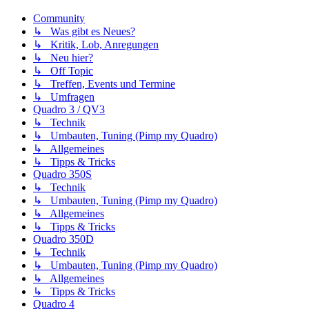
Community
↳ Was gibt es Neues?
↳ Kritik, Lob, Anregungen
↳ Neu hier?
↳ Off Topic
↳ Treffen, Events und Termine
↳ Umfragen
Quadro 3 / QV3
↳ Technik
↳ Umbauten, Tuning (Pimp my Quadro)
↳ Allgemeines
↳ Tipps & Tricks
Quadro 350S
↳ Technik
↳ Umbauten, Tuning (Pimp my Quadro)
↳ Allgemeines
↳ Tipps & Tricks
Quadro 350D
↳ Technik
↳ Umbauten, Tuning (Pimp my Quadro)
↳ Allgemeines
↳ Tipps & Tricks
Quadro 4