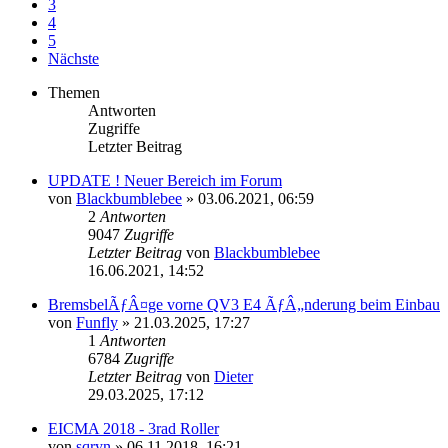
3
4
5
Nächste
Themen
Antworten
Zugriffe
Letzter Beitrag
UPDATE ! Neuer Bereich im Forum
von
Blackbumblebee
»
03.06.2021, 06:59
2
Antworten
9047
Zugriffe
Letzter Beitrag
von
Blackbumblebee
16.06.2021, 14:52
BremsbelÃƒÂ¤ge vorne QV3 E4 ÃƒÂ„nderung beim Einbau
von
Funfly
»
21.03.2025, 17:27
1
Antworten
6784
Zugriffe
Letzter Beitrag
von
Dieter
29.03.2025, 17:12
EICMA 2018 - 3rad Roller
von
sqryn
»
06.11.2018, 16:21