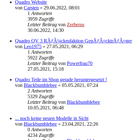
Quadro Website
von
Carsten
»
29.06.2022, 08:01
1
Antworten
3959
Zugriffe
Letzter Beitrag
von
Zerberus
30.06.2022, 14:30
Quadro QV 3 RÃƒÂ¼ckrufaktion GepÃƒÂ¤cktrÃƒÂ¤ger
von
Leo1975
»
27.05.2021, 06:29
1
Antworten
5922
Zugriffe
Letzter Beitrag
von
Powerfrau70
27.05.2021, 15:18
Quadro Teile im Shop gerade heruntergesetzt !
von
Blackbumblebee
»
05.05.2021, 07:24
2
Antworten
5329
Zugriffe
Letzter Beitrag
von
Blackbumblebee
10.05.2021, 06:48
... noch keine neuen Modelle in Sicht
von
Blackbumblebee
»
23.04.2021, 22:26
0
Antworten
4234
Zugriffe