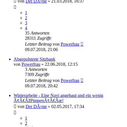
von
Der DÃ¤ne
»
21.03.2018, 16:37
1
2
3
4
35
Antworten
28311
Zugriffe
Letzter Beitrag
von
Powerfrau
09.07.2018, 21:06
Abgepolsterte Sitzbank
von
Powerfrau
»
22.06.2018, 12:15
3
Antworten
7309
Zugriffe
Letzter Beitrag
von
Powerfrau
09.07.2018, 20:42
Winterarbeite - Eine Navi angebaut und ein wenig
Ã¢Â€ÂžPimpenÃ¢Â€Âœ!
von
Der DÃ¤ne
»
02.05.2017, 17:34
1
2