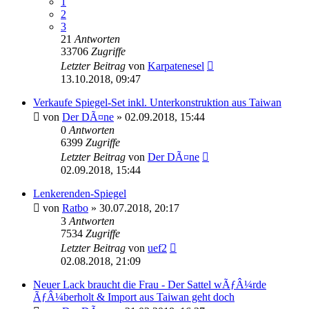
1
2
3
21
Antworten
33706
Zugriffe
Letzter Beitrag
von
Karpatenesel
13.10.2018, 09:47
Verkaufe Spiegel-Set inkl. Unterkonstruktion aus Taiwan
von
Der DÃ¤ne
»
02.09.2018, 15:44
0
Antworten
6399
Zugriffe
Letzter Beitrag
von
Der DÃ¤ne
02.09.2018, 15:44
Lenkerenden-Spiegel
von
Ratbo
»
30.07.2018, 20:17
3
Antworten
7534
Zugriffe
Letzter Beitrag
von
uef2
02.08.2018, 21:09
Neuer Lack braucht die Frau - Der Sattel wÃƒÂ¼rde
ÃƒÂ¼berholt & Import aus Taiwan geht doch