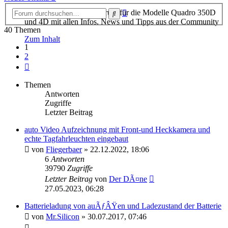
Erweiterte
Das offizielle Quadro-Forum für die Modelle Quadro 350D
Suche
Suche
und 4D mit allen Infos, News und Tipps aus der Community
40 Themen
Zum Inhalt
1
2
Nächste
Themen
Antworten
Zugriffe
Letzter Beitrag
auto Video Aufzeichnung mit Front-und Heckkamera und
echte Tagfahrleuchten eingebaut
von
Fliegerbaer
»
22.12.2022, 18:06
6
Antworten
39790
Zugriffe
Letzter Beitrag
von
Der DÃ¤ne
27.05.2023, 06:28
Batterieladung von auÃƒÂŸen und Ladezustand der Batterie
von
Mr.Silicon
»
30.07.2017, 07:46