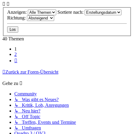
Anzeigen:
Sortiere nach:
Richtung:
40 Themen
1
2
Nächste
Zurück zur Foren-Übersicht
Gehe zu
Community
↳ Was gibt es Neues?
↳ Kritik, Lob, Anregungen
↳ Neu hier?
↳ Off Topic
↳ Treffen, Events und Termine
↳ Umfragen
Quadro 3 / QV3