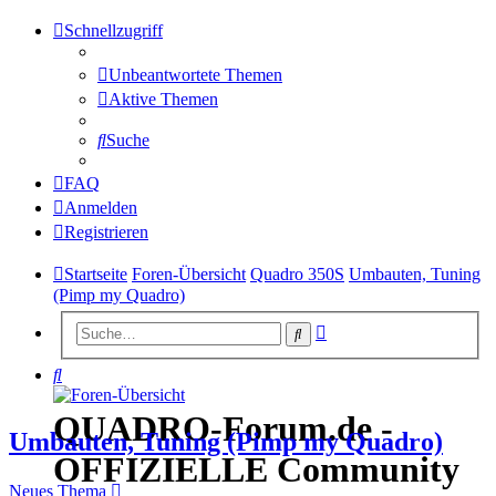
Schnellzugriff
Unbeantwortete Themen
Aktive Themen
Suche
FAQ
Anmelden
Registrieren
Startseite
Foren-Übersicht
Quadro 350S
Umbauten, Tuning
(Pimp my Quadro)
Erweiterte
Suche
Suche
Suche
QUADRO-Forum.de -
Umbauten, Tuning (Pimp my Quadro)
OFFIZIELLE Community
Neues Thema