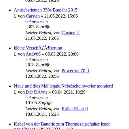
06.07.2022, 19:26
Antriebsriemen 350s Baujahr 2015
von
Carsten
»
21.05.2022, 15:06
0
Antworten
2305
Zugriffe
Letzter Beitrag
von
Carsten
21.05.2022, 15:06
kleine VerschÃƒÂ¶nerung
von
Andy66
»
06.03.2022, 20:00
2
Antworten
2618
Zugriffe
Letzter Beitrag
von
Powerfrau70
12.03.2022, 20:56
Neue und dies Mal legale Nebelscheinwerfer montiert!
von
Der DÃ¤ne
»
09.04.2021, 10:29
6
Antworten
10105
Zugriffe
Letzter Beitrag
von
Roller Ritter
18.05.2021, 16:23
Kabel von der Batterie zum Thermozeitschalter legen