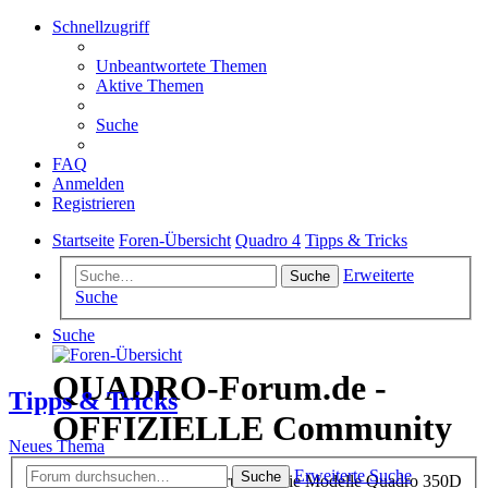
Schnellzugriff
Unbeantwortete Themen
Aktive Themen
Suche
FAQ
Anmelden
Registrieren
Startseite
Foren-Übersicht
Quadro 4
Tipps & Tricks
Erweiterte
Suche
Suche
Suche
QUADRO-Forum.de -
Tipps & Tricks
OFFIZIELLE Community
Neues Thema
Erweiterte Suche
Suche
Das offizielle Quadro-Forum für die Modelle Quadro 350D