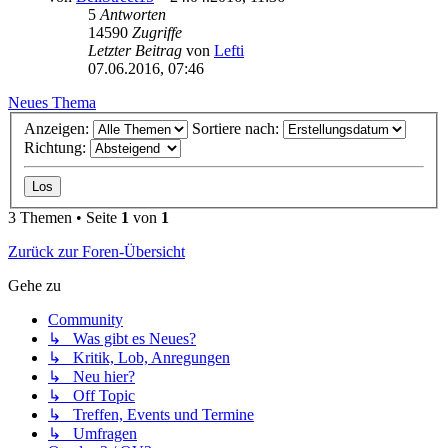
5
Antworten
14590
Zugriffe
Letzter Beitrag
von
Lefti
07.06.2016, 07:46
Neues Thema
Anzeigen:
Sortiere nach:
Richtung:
3 Themen • Seite
1
von
1
Zurück zur Foren-Übersicht
Gehe zu
Community
↳ Was gibt es Neues?
↳ Kritik, Lob, Anregungen
↳ Neu hier?
↳ Off Topic
↳ Treffen, Events und Termine
↳ Umfragen