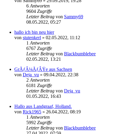
von
Sammy69
»
29.09.2019, 19:28
6
Antworten
9604
Zugriffe
Letzter Beitrag
von
Sammy69
08.05.2022, 05:27
hallo ich bin neu hier
von
stutenkerl
»
02.05.2022, 11:12
1
Antworten
6767
Zugriffe
Letzter Beitrag
von
Blackbumblebee
02.05.2022, 13:21
GrÃƒÂ¼ÃƒÂŸe aus Sachsen
von
Deja_vu
»
09.04.2022, 22:38
2
Antworten
6181
Zugriffe
Letzter Beitrag
von
Deja_vu
01.05.2022, 16:43
Hallo aus Landgraaf, Holland.
von
Rick1965
»
26.04.2022, 08:19
1
Antworten
5992
Zugriffe
Letzter Beitrag
von
Blackbumblebee
27.04.2022, 07:59