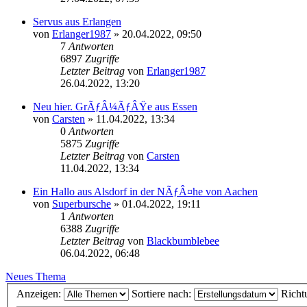
Servus aus Erlangen
von
Erlanger1987
»
20.04.2022, 09:50
7
Antworten
6897
Zugriffe
Letzter Beitrag
von
Erlanger1987
26.04.2022, 13:20
Neu hier. GrÃƒÂ¼ÃƒÂŸe aus Essen
von
Carsten
»
11.04.2022, 13:34
0
Antworten
5875
Zugriffe
Letzter Beitrag
von
Carsten
11.04.2022, 13:34
Ein Hallo aus Alsdorf in der NÃƒÂ¤he von Aachen
von
Superbursche
»
01.04.2022, 19:11
1
Antworten
6388
Zugriffe
Letzter Beitrag
von
Blackbumblebee
06.04.2022, 06:48
Neues Thema
Anzeigen:
Sortiere nach:
Richt