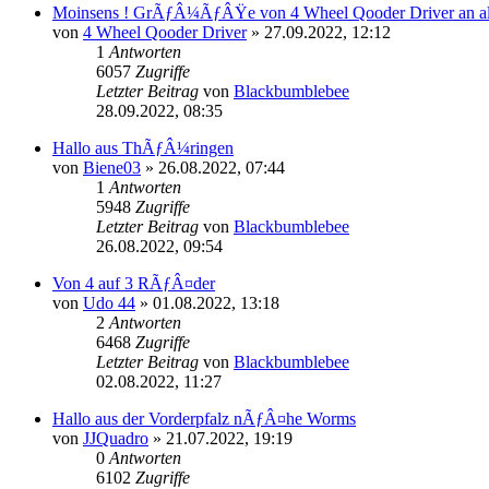
Moinsens ! GrÃƒÂ¼ÃƒÂŸe von 4 Wheel Qooder Driver an alle 
von
4 Wheel Qooder Driver
»
27.09.2022, 12:12
1
Antworten
6057
Zugriffe
Letzter Beitrag
von
Blackbumblebee
28.09.2022, 08:35
Hallo aus ThÃƒÂ¼ringen
von
Biene03
»
26.08.2022, 07:44
1
Antworten
5948
Zugriffe
Letzter Beitrag
von
Blackbumblebee
26.08.2022, 09:54
Von 4 auf 3 RÃƒÂ¤der
von
Udo 44
»
01.08.2022, 13:18
2
Antworten
6468
Zugriffe
Letzter Beitrag
von
Blackbumblebee
02.08.2022, 11:27
Hallo aus der Vorderpfalz nÃƒÂ¤he Worms
von
JJQuadro
»
21.07.2022, 19:19
0
Antworten
6102
Zugriffe