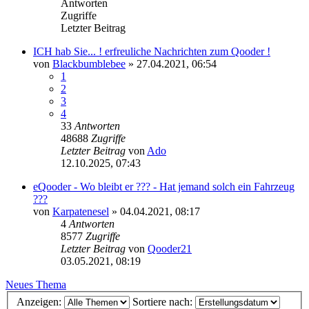
Antworten
Zugriffe
Letzter Beitrag
ICH hab Sie... ! erfreuliche Nachrichten zum Qooder !
von
Blackbumblebee
»
27.04.2021, 06:54
1
2
3
4
33
Antworten
48688
Zugriffe
Letzter Beitrag
von
Ado
12.10.2025, 07:43
eQooder - Wo bleibt er ??? - Hat jemand solch ein Fahrzeug
???
von
Karpatenesel
»
04.04.2021, 08:17
4
Antworten
8577
Zugriffe
Letzter Beitrag
von
Qooder21
03.05.2021, 08:19
Neues Thema
Anzeigen:
Sortiere nach: