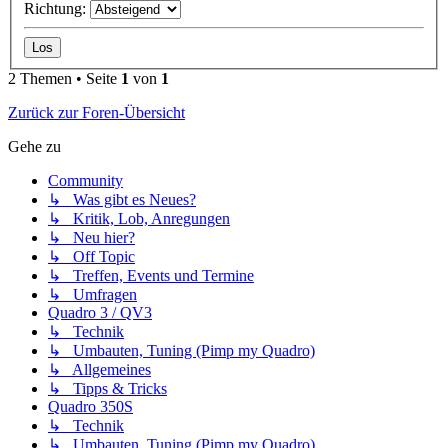
Richtung:
2 Themen • Seite
1
von
1
Zurück zur Foren-Übersicht
Gehe zu
Community
↳ Was gibt es Neues?
↳ Kritik, Lob, Anregungen
↳ Neu hier?
↳ Off Topic
↳ Treffen, Events und Termine
↳ Umfragen
Quadro 3 / QV3
↳ Technik
↳ Umbauten, Tuning (Pimp my Quadro)
↳ Allgemeines
↳ Tipps & Tricks
Quadro 350S
↳ Technik
↳ Umbauten, Tuning (Pimp my Quadro)