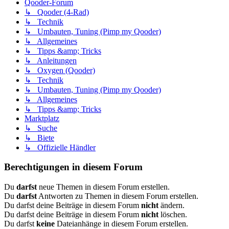
Qooder-Forum
↳ Qooder (4-Rad)
↳ Technik
↳ Umbauten, Tuning (Pimp my Qooder)
↳ Allgemeines
↳ Tipps &amp; Tricks
↳ Anleitungen
↳ Oxygen (Qooder)
↳ Technik
↳ Umbauten, Tuning (Pimp my Qooder)
↳ Allgemeines
↳ Tipps &amp; Tricks
Marktplatz
↳ Suche
↳ Biete
↳ Offizielle Händler
Berechtigungen in diesem Forum
Du
darfst
neue Themen in diesem Forum erstellen.
Du
darfst
Antworten zu Themen in diesem Forum erstellen.
Du darfst deine Beiträge in diesem Forum
nicht
ändern.
Du darfst deine Beiträge in diesem Forum
nicht
löschen.
Du darfst
keine
Dateianhänge in diesem Forum erstellen.