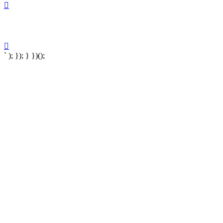
` ); }); } })();