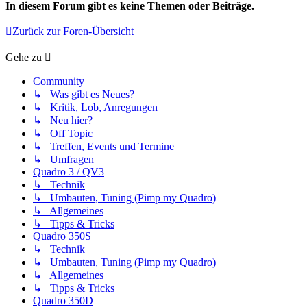
In diesem Forum gibt es keine Themen oder Beiträge.
Zurück zur Foren-Übersicht
Gehe zu
Community
↳ Was gibt es Neues?
↳ Kritik, Lob, Anregungen
↳ Neu hier?
↳ Off Topic
↳ Treffen, Events und Termine
↳ Umfragen
Quadro 3 / QV3
↳ Technik
↳ Umbauten, Tuning (Pimp my Quadro)
↳ Allgemeines
↳ Tipps & Tricks
Quadro 350S
↳ Technik
↳ Umbauten, Tuning (Pimp my Quadro)
↳ Allgemeines
↳ Tipps & Tricks
Quadro 350D